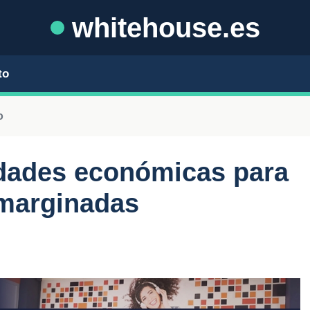
whitehouse.es
to
o
dades económicas para
marginadas