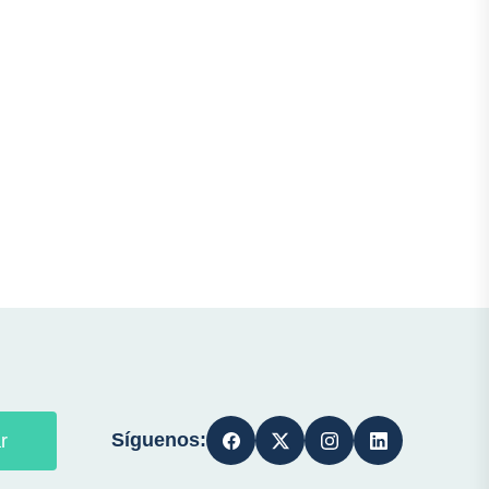
Síguenos:
r