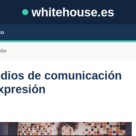
whitehouse.es
to
ión
edios de comunicación
expresión