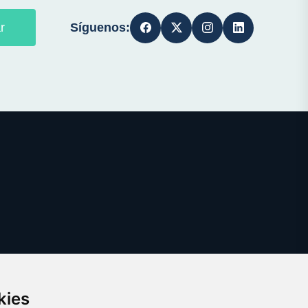
Síguenos:
r
kies