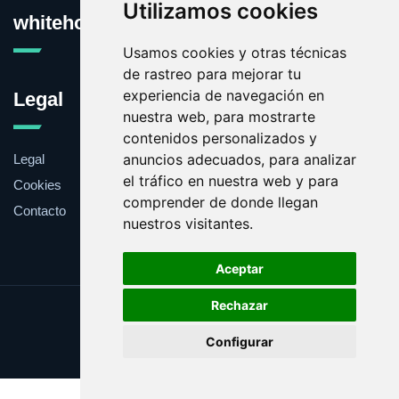
Utilizamos cookies
whitehouse.es
Usamos cookies y otras técnicas
de rastreo para mejorar tu
experiencia de navegación en
Legal
nuestra web, para mostrarte
contenidos personalizados y
anuncios adecuados, para analizar
Legal
el tráfico en nuestra web y para
Cookies
comprender de donde llegan
Contacto
nuestros visitantes.
Aceptar
Rechazar
Update cookies preferences
Configurar
Copyright © 2025 whitehouse.es