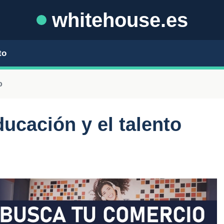
whitehouse.es
to
o
ucación y el talento