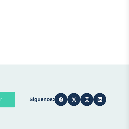
Síguenos:
r