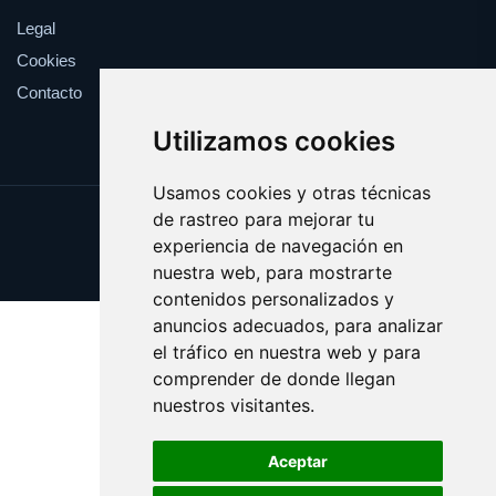
Legal
Cookies
Contacto
Utilizamos cookies
Usamos cookies y otras técnicas
de rastreo para mejorar tu
Update cookies preferences
experiencia de navegación en
Copyright © 2025 whitehouse.es
nuestra web, para mostrarte
contenidos personalizados y
anuncios adecuados, para analizar
el tráfico en nuestra web y para
comprender de donde llegan
nuestros visitantes.
Aceptar