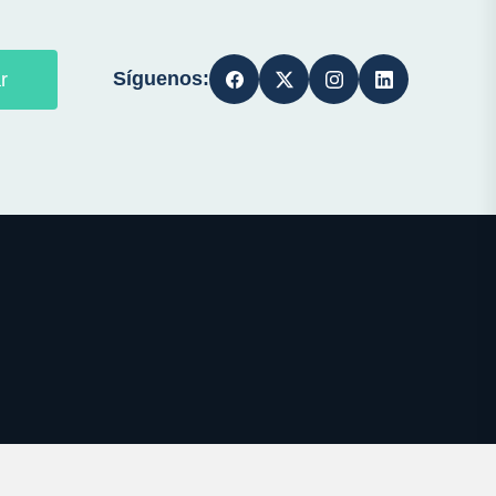
Síguenos:
r