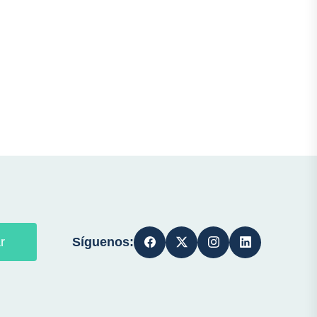
Síguenos:
r