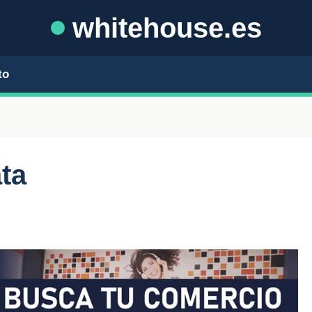
whitehouse.es
to
ta