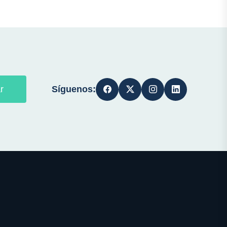
Síguenos:
r