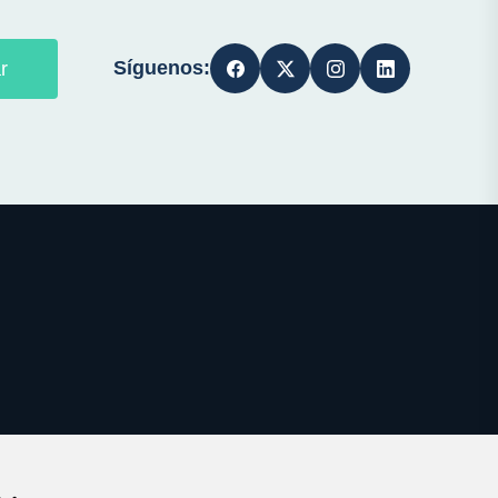
Síguenos:
r