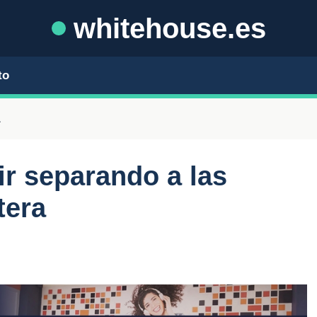
whitehouse.es
to
a
r separando a las
tera