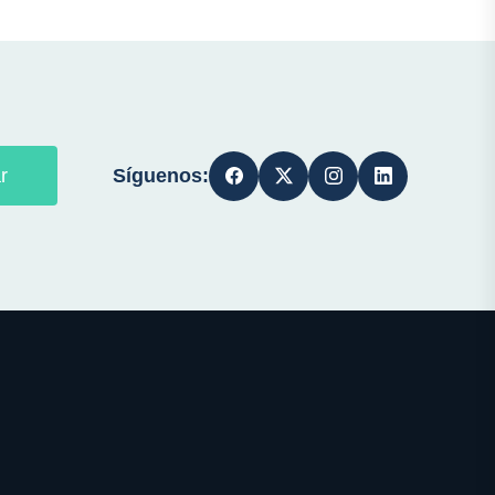
Síguenos:
r