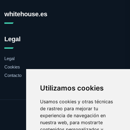
whitehouse.es
Legal
Legal
Cookies
Contacto
Utilizamos cookies
Usamos cookies y otras técnicas
de rastreo para mejorar tu
Update cookies preferences
experiencia de navegación en
Copyright © 2025 whitehouse.es
nuestra web, para mostrarte
contenidos personalizados y