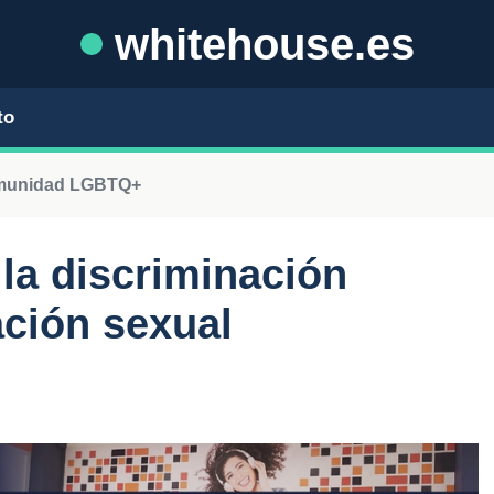
whitehouse.es
to
omunidad LGBTQ+
 la discriminación
ación sexual