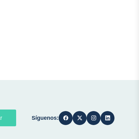
Síguenos:
r