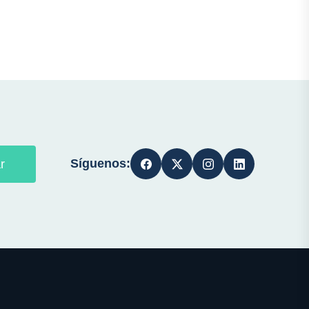
Síguenos:
r