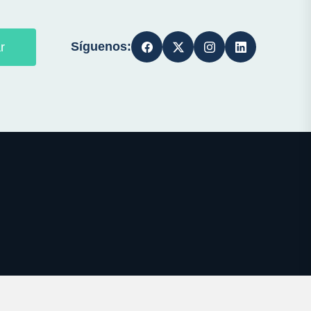
Síguenos:
r